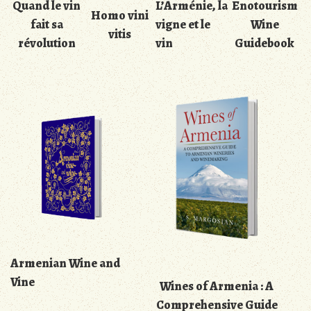
Enotourism
Quand le vin
L’Arménie, la
Homo vini
Wine
fait sa
vigne et le
vitis
Guidebook
révolution
vin
Armenian Wine and
Vine
Wines of Armenia : A
Comprehensive Guide