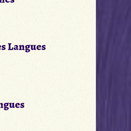
es Langues
angues