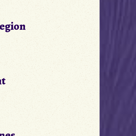
Region
nt
nnes