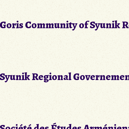
Goris Community of Syunik 
Syunik Regional Governeme
Société des Études Arménie