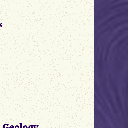
s
d Geology